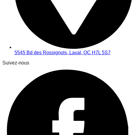
5545 Bd des Rossignols, Laval, QC H7L 5S7
Suivez-nous