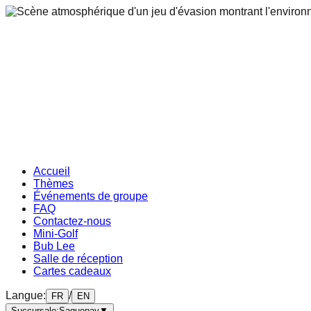
Accueil
Thèmes
Événements de groupe
FAQ
Contactez-nous
Mini-Golf
Bub Lee
Salle de réception
Cartes cadeaux
Langue
:
/
FR
EN
Succursale
:
Saguenay
▼