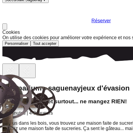
Réserver
Cookies
On utilise des cookies pour améliorer votre expérience et nos 
Personnaliser
Tout accepter
escaparium - saguenay
jeux d'évasion
Il était une fois... et surtout... ne mangez RIEN!
60 minutes
|
4-8
joueurs
Perdus dans les bois, vous trouvez une maison faite de sucreri
trouvez une maison faite de sucreries. Ça sent le gâteau... ma