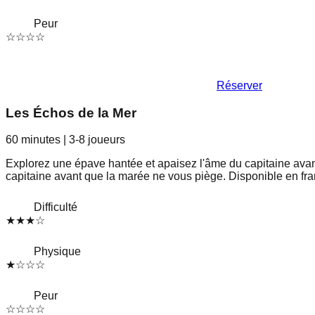
Peur
☆
☆
☆
☆
Réserver
Les Échos de la Mer
60 minutes
|
3-8
joueurs
Explorez une épave hantée et apaisez l'âme du capitaine avan
capitaine avant que la marée ne vous piège. Disponible en fr
Difficulté
★
★
★
☆
Physique
★
☆
☆
☆
Peur
☆
☆
☆
☆